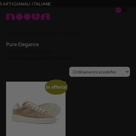
Home
/ Features / Pure Elegance
Pure Elegance
Nappa leather upper
Visualizzazione del risultato
In offerta!