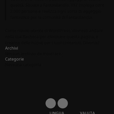
qualità. Situata a Fantasilandia, XYZ impiega oltre
2.000 persone e realizza ogni sorta di aggeggio
fantastico per la comunità di Fantasilandia.
Come nuovo utente di WordPress, dovresti andare
nella tua
Bacheca
per eliminare questa pagina, e
crearne delle nuove per i tuoi contenuti. Divertiti!
Archivi
Nessun archivio da mostrare.
Categorie
Nessuna categoria
LINGUA
VALUTA